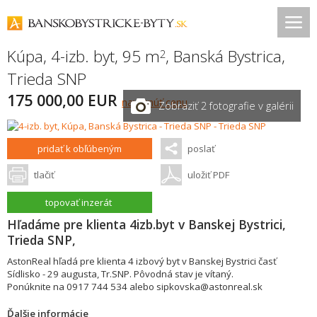
Kúpa, 4-izb. byt, 95 m
,
Banská Bystrica
,
2
Trieda SNP
175 000,00 EUR
navrhnúť cenu
Zobraziť 2 fotografie v galérii
pridať k obľúbeným
poslať
tlačiť
uložiť PDF
topovať inzerát
Hľadáme pre klienta 4izb.byt v Banskej Bystrici,
Trieda SNP,
AstonReal hľadá pre klienta 4 izbový byt v Banskej Bystrici časť
Sídlisko - 29 augusta, Tr.SNP. Pôvodná stav je vítaný.
Ponúknite na 0917 744 534 alebo sipkovska@astonreal.sk
Ďalšie informácie