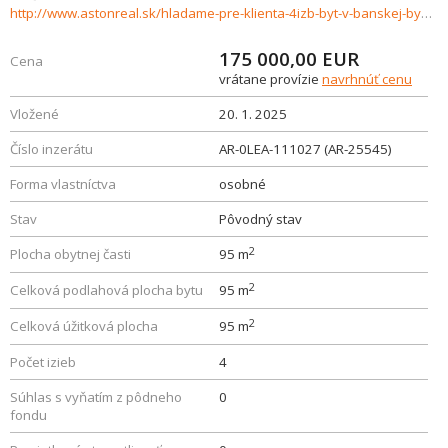
http://www.astonreal.sk/hladame-pre-klienta-4izb-byt-v-banskej-bystrici-trieda-snp--879321
175 000,00
EUR
Cena
vrátane provízie
navrhnúť cenu
Vložené
20. 1. 2025
Číslo inzerátu
AR-0LEA-111027 (AR-25545)
Forma vlastníctva
osobné
Stav
Pôvodný stav
2
Plocha obytnej časti
95 m
2
Celková podlahová plocha bytu
95 m
2
Celková úžitková plocha
95 m
Počet izieb
4
Súhlas s vyňatím z pôdneho
0
fondu