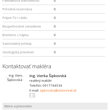
Pamiatková starostlivosť
0
Prírodná rezervácia
0
Príjem TV + rádio
0
Bezpečnostné zariadenie
0
Bremeno z nájmu
0
Samostatný prístup
0
Geologický prieskum
0
Kontaktovať makléra
Ing. Vierka Šipkovská
realitný maklér
Telefón: 0917744534
E-mail:
sipkovska@astonreal.sk