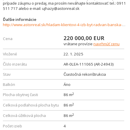
prípade záujmu o predaj, ma prosím neváhajte kontaktovať: tel.: 0911
511 717 alebo e-mail: ujhazy@astonreal.sk
Ďalšie informácie
http://www.astonreal.sk/hladam-klientovi-4-izb-byt-radvan-banska-bystrica-879841
220 000,00
EUR
Cena
vrátane provízie
navrhnúť cenu
Vložené
22. 1. 2025
Číslo inzerátu
AR-0LEA-111065 (AR-24943)
Stav
Čiastočná rekonštrukcia
Balkón
Áno
2
Plocha obytnej časti
86 m
2
Celková podlahová plocha bytu
86 m
2
Celková úžitková plocha
86 m
Počet izieb
4