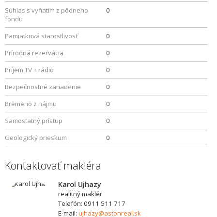
Súhlas s vyňatím z pôdneho
0
fondu
Pamiatková starostlivosť
0
Prírodná rezervácia
0
Príjem TV + rádio
0
Bezpečnostné zariadenie
0
Bremeno z nájmu
0
Samostatný prístup
0
Geologický prieskum
0
Kontaktovať makléra
Karol Ujhazy
realitný maklér
Telefón: 0911 511 717
E-mail:
ujhazy@astonreal.sk