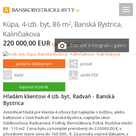
Kúpa, 4-izb. byt, 86 m
,
Banská Bystrica
,
2
Kalinčiakova
220 000,00 EUR
navrhnúť cenu
Zobraziť 6 fotografií v galérii
pridať k obľúbeným
poslať
tlačiť
uložiť PDF
topovať inzerát
Hľadám klientovi 4 izb. byt, Radvaň - Banská
Bystrica
AstonReal hľadá pre klienta 4-izbový byt najlepšie s lodžiou, alebo
balkónom v časti Radvaň - Banská Bystrica, najlepšie ulice:
Sládkovičova, Radvanská, Podháj, Bernolákova, Poľná. Rozloha medzi
84 - 110 m2. Cena bytu za komplet prerobený do 220000.00 €, v
pôvodnom stave cena do 160.000,- €. Za ponuky vopred ďakujem, v