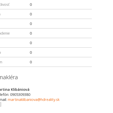
livosť
0
a
0
0
adenie
0
0
p
0
um
0
makléra
rtina Klibániová
lefón: 0905309380
mail:
martinaklibaniova@hdreality.sk