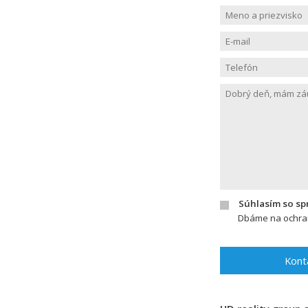
Súhlasím so s
Dbáme na ochran
Kont