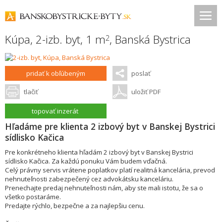
Kúpa, 2-izb. byt, 1 m
,
Banská Bystrica
2
pridať k obľúbeným
poslať
tlačiť
uložiť PDF
topovať inzerát
Hľadáme pre klienta 2 izbový byt v Banskej Bystrici
sídlisko Kačica
Pre konkrétneho klienta hľadám 2 izbový byt v Banskej Bystrici
sídlisko Kačica. Za každú ponuku Vám budem vďačná.
Celý právny servis vrátene poplatkov platí realitná kancelária, prevod
nehnuteľnosti zabezpečený cez advokátsku kanceláriu.
Prenechajte predaj nehnuteľnosti nám, aby ste mali istotu, že sa o
všetko postaráme.
Predajte rýchlo, bezpečne a za najlepšiu cenu.