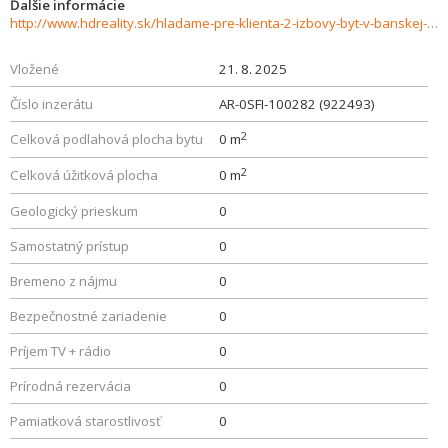
Ďalšie informácie
http://www.hdreality.sk/hladame-pre-klienta-2-izbovy-byt-v-banskej-bystrici-sidlisko-kacica-926937
Vložené
21. 8. 2025
Číslo inzerátu
AR-0SFI-100282 (922493)
2
Celková podlahová plocha bytu
0 m
2
Celková úžitková plocha
0 m
Geologický prieskum
0
Samostatný prístup
0
Bremeno z nájmu
0
Bezpečnostné zariadenie
0
Príjem TV + rádio
0
Prírodná rezervácia
0
Pamiatková starostlivosť
0