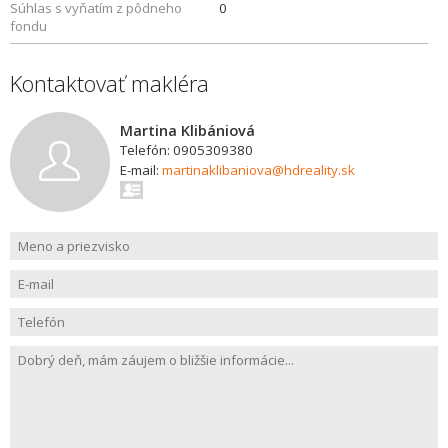
Súhlas s vyňatím z pôdneho
0
fondu
Kontaktovať makléra
Martina Klibániová
Telefón: 0905309380
E-mail:
martinaklibaniova@hdreality.sk