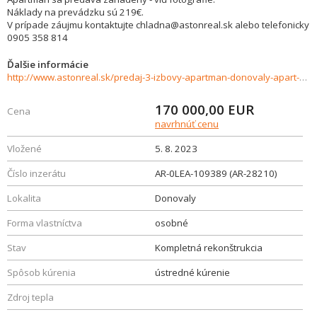
Náklady na prevádzku sú 219€.
V prípade záujmu kontaktujte chladna@astonreal.sk alebo telefonicky
0905 358 814
Ďalšie informácie
http://www.astonreal.sk/predaj-3-izbovy-apartman-donovaly-apart-dom-safran-755753
170 000,00
EUR
Cena
navrhnúť cenu
Vložené
5. 8. 2023
Číslo inzerátu
AR-0LEA-109389 (AR-28210)
Lokalita
Donovaly
Forma vlastníctva
osobné
Stav
Kompletná rekonštrukcia
Spôsob kúrenia
ústredné kúrenie
Zdroj tepla