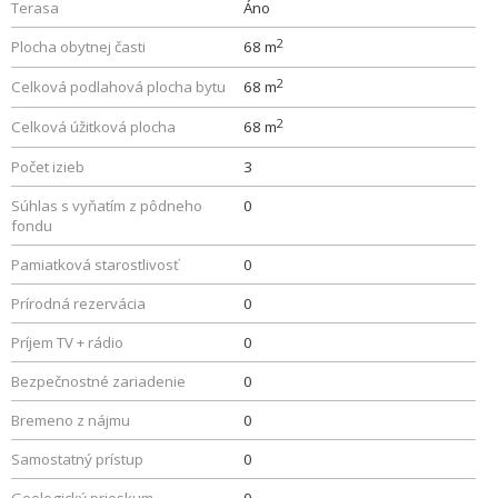
Terasa
Áno
2
Plocha obytnej časti
68 m
2
Celková podlahová plocha bytu
68 m
2
Celková úžitková plocha
68 m
Počet izieb
3
Súhlas s vyňatím z pôdneho
0
fondu
Pamiatková starostlivosť
0
Prírodná rezervácia
0
Príjem TV + rádio
0
Bezpečnostné zariadenie
0
Bremeno z nájmu
0
Samostatný prístup
0