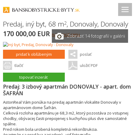
Predaj, iný byt, 68 m
,
Donovaly
,
Donovaly
2
170 000,00 EUR
navrhnúť cenu
Zobraziť 14 fotografií v galérii
pridať k obľúbeným
poslať
tlačiť
uložiť PDF
topovať inzerát
Predaj: 3 izbový apartmán DONOVALY - apart. dom
ŠAFRÁN
AstonReal Vám ponúka na predaj apartmán vlokalite Donovaly v
apartmánovom dome Šafrán.
Celková rozloha apartmánu je 68,3 m2, ktorý pozostáva zo vstupnej
chodby, obývacej časti prepojenej s kuchyňou plus dve samostatné
spálne.
Pred rokom bola urobená kompletná rekonštrukcia.
Apartmán sa predáva zariadený - viď fotografie.