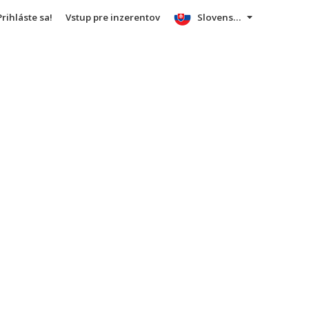
Prihláste sa!
Vstup pre inzerentov
Slovensky