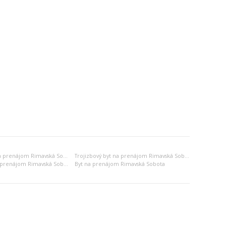
Dvojizbový byt na prenájom Rimavská Sobota
Trojizbový byt na prenájom Rimavská Sobota
Dvojgarsónka na prenájom Rimavská Sobota
Byt na prenájom Rimavská Sobota