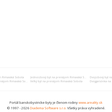
m Rimavská Sobota
Jednoizbový byt na prenájom Rimavská Sobota
Štvorizbový byt na prenájom Rimavská Sobota
Veľký byt na prenájom Rimavská Sobota
Portál banskobystricke-byty je členom rodiny
www.areality.sk
© 1997 - 2026
Diadema Software s.r.o.
Všetky práva vyhradené.