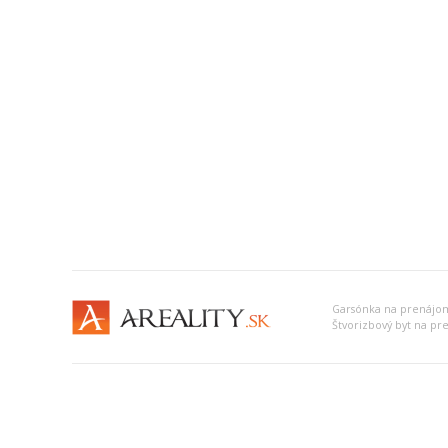
Garsónka na prenájo