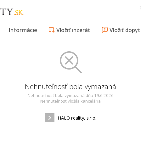
Informácie
Vložiť inzerát
Vložiť dopyt
Nehnuteľnosť bola vymazaná
Nehnuteľnosť bola vymazaná dňa 19.6.2026
Nehnuteľnosť vložila kancelária
HALO reality, s.r.o.