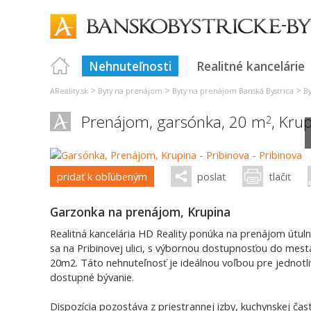
Nehnuteľnosti
Realitné kancelárie
>
>
>
AReality.sk
Byty na prenájom
Byty na prenájom Banská Bystrica
B
Prenájom, garsónka, 20 m
,
Krup
2
pridať k obľúbeným
poslať
tlačiť
Garzonka na prenájom, Krupina
Realitná kancelária HD Reality ponúka na prenájom útul
sa na Pribinovej ulici, s výbornou dostupnosťou do mest
20m2. Táto nehnuteľnosť je ideálnou voľbou pre jednotli
dostupné bývanie.
Dispozícia pozostáva z priestrannej izby, kuchynskej čas