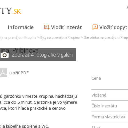
Informácie
Vložiť inzerát
Vložiť dopyt
>
>
yty na prenájom Krupina
Byty na prenájom Krupina
Garsónka na prenájom Krup
ina
,
Pribinova
Zobraziť 4 fotografie v galérii
uložiť PDF
Cena
Vložené
nú garzónku v meste Krupina, nachádzajú
a ,cca do 5 minút. Garzonka je vo výmere
Číslo inzerátu
vca, ktorí hľadá praktické a cenovo
Forma vlastníctva
ti a kúpeľne spojené s WC.
Stav