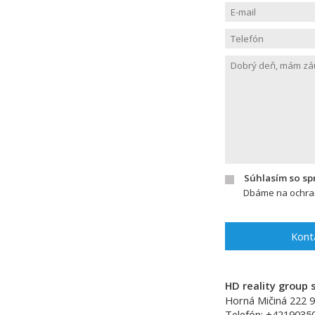
Súhlasím so s
Dbáme na ochran
Kont
HD reality group s
Horná Mičiná 222
9
Telefón:
+4219035