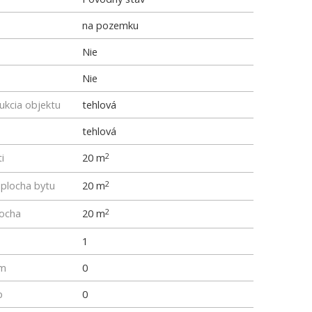
na pozemku
Nie
Nie
ukcia objektu
tehlová
tehlová
i
20 m
2
 plocha bytu
20 m
2
locha
20 m
2
1
um
0
p
0