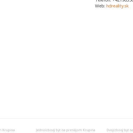
Web:
hdreality.sk
m Krupina
Jednoizbový byt na prenájom Krupina
Dvojizbový byt 