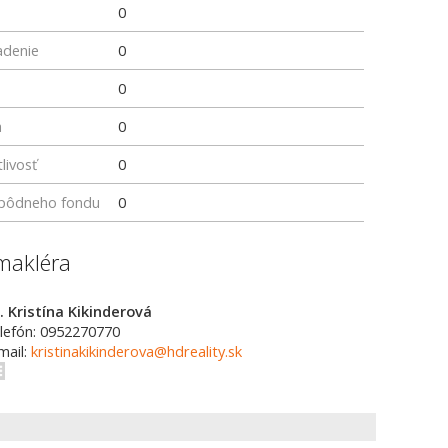
0
adenie
0
0
a
0
livosť
0
z pôdneho fondu
0
makléra
. Kristína Kikinderová
lefón: 0952270770
mail:
kristinakikinderova@hdreality.sk