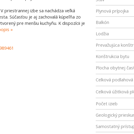
V priestrannej izbe sa nachádza veľká
Plynová prípojka
sta. Súčasťou je aj zachovalá kúpeľňa zo
Balkón
tvorený pre menšiu kuchyňu. K dispozícii je
popis
Lodžia
Prevažujúca konštr
-989461
Konštrukcia bytu
Plocha obytnej čast
Celková podlahová
Celková úžitková p
Počet izieb
Geologický priesk
Samostatný prístu