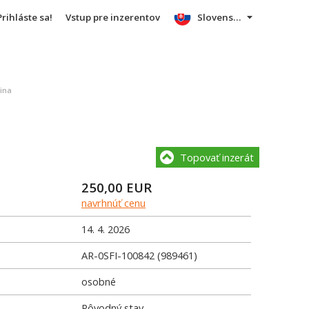
Prihláste sa!
Vstup pre inzerentov
Slovensky
ina
Topovať inzerát
250,00
EUR
navrhnúť cenu
14. 4. 2026
AR-0SFI-100842 (989461)
osobné
Pôvodný stav