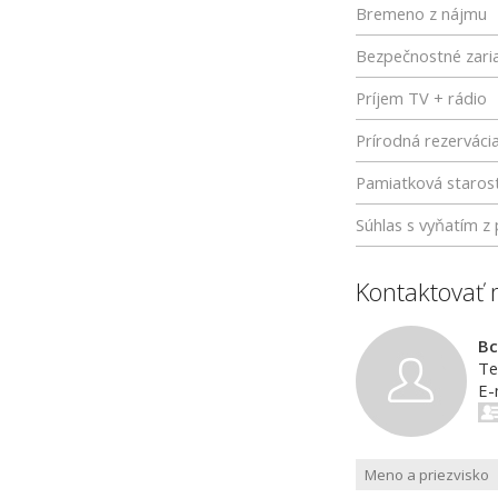
Bremeno z nájmu
Bezpečnostné zari
Príjem TV + rádio
Prírodná rezerváci
Pamiatková starost
Súhlas s vyňatím 
Kontaktovať 
Bc
Te
E-