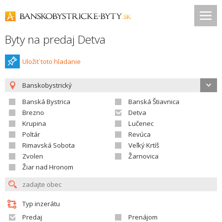
Byty na predaj Detva
Uložiť toto hladanie
Banskobystrický
Banská Bystrica
Banská Štiavnica
Brezno
Detva
Krupina
Lučenec
Poltár
Revúca
Rimavská Sobota
Veľký Krtíš
Zvolen
Žarnovica
Žiar nad Hronom
Typ inzerátu
Predaj
Prenájom