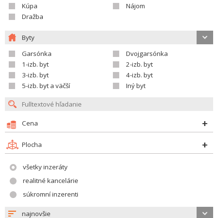
Kúpa
Nájom
Dražba
Byty
Garsónka
Dvojgarsónka
1-izb. byt
2-izb. byt
3-izb. byt
4-izb. byt
5-izb. byt a väčší
Iný byt
Cena
Plocha
všetky inzeráty
realitné kancelárie
súkromní inzerenti
najnovšie