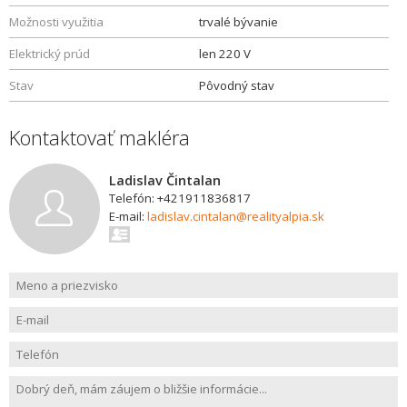
Možnosti využitia
trvalé bývanie
Elektrický prúd
len 220 V
Stav
Pôvodný stav
Kontaktovať makléra
Ladislav Čintalan
Telefón: +421911836817
E-mail:
ladislav.cintalan@realityalpia.sk