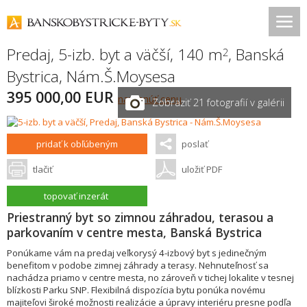
Predaj, 5-izb. byt a väčší, 140 m
,
Banská
2
Bystrica
,
Nám.Š.Moysesa
395 000,00 EUR
navrhnúť cenu
Zobraziť 21 fotografií v galérii
pridať k obľúbeným
poslať
tlačiť
uložiť PDF
topovať inzerát
Priestranný byt so zimnou záhradou, terasou a
parkovaním v centre mesta, Banská Bystrica
Ponúkame vám na predaj veľkorysý 4-izbový byt s jedinečným
benefitom v podobe zimnej záhrady a terasy. Nehnuteľnosť sa
nachádza priamo v centre mesta, no zároveň v tichej lokalite v tesnej
blízkosti Parku SNP. Flexibilná dispozícia bytu ponúka novému
majiteľovi široké možnosti realizácie a úpravy interiéru presne podľa