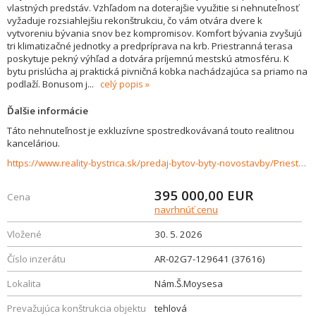
vlastných predstáv. Vzhľadom na doterajšie využitie si nehnuteľnosť
vyžaduje rozsiahlejšiu rekonštrukciu, čo vám otvára dvere k
vytvoreniu bývania snov bez kompromisov. Komfort bývania zvyšujú
tri klimatizačné jednotky a predpríprava na krb. Priestranná terasa
poskytuje pekný výhľad a dotvára príjemnú mestskú atmosféru. K
bytu prislúcha aj praktická pivničná kobka nachádzajúca sa priamo na
podlaží. Bonusom j
...
celý popis
Ďalšie informácie
Táto nehnuteľnost je exkluzívne spostredkovávaná touto realitnou
kanceláriou.
https://www.reality-bystrica.sk/predaj-bytov-byty-novostavby/Priestranny-byt-so-zimnou-zahradou-terasou-a-parkovanim-v-centre-mesta-Banska-Bystrica-37616/?utm_source=areality&utm_medium=xml&utm_term=37616&utm_content=byt&utm_campaign=portaly
395 000,00
EUR
Cena
navrhnúť cenu
Vložené
30. 5. 2026
Číslo inzerátu
AR-02G7-129641 (37616)
Lokalita
Nám.Š.Moysesa
Prevažujúca konštrukcia objektu
tehlová