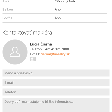
Stav
Pôvodný stav
Balkón
Áno
Lodžia
Áno
Kontaktovať makléra
Lucia Čierna
Telefón: +421413217800
E-mail:
cierna@tureality.sk