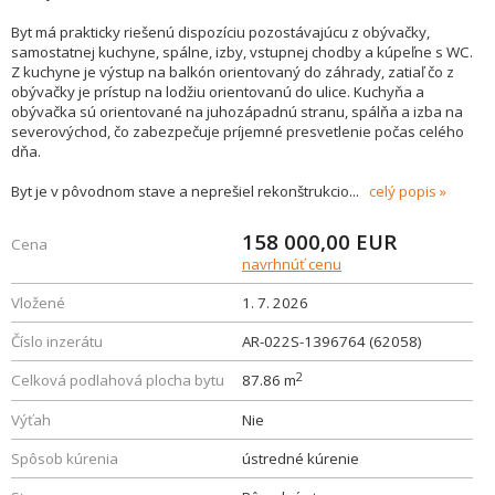
Byt má prakticky riešenú dispozíciu pozostávajúcu z obývačky,
samostatnej kuchyne, spálne, izby, vstupnej chodby a kúpeľne s WC.
Z kuchyne je výstup na balkón orientovaný do záhrady, zatiaľ čo z
obývačky je prístup na lodžiu orientovanú do ulice. Kuchyňa a
obývačka sú orientované na juhozápadnú stranu, spálňa a izba na
severovýchod, čo zabezpečuje príjemné presvetlenie počas celého
dňa.
Byt je v pôvodnom stave a neprešiel rekonštrukcio
...
celý popis
158 000,00
EUR
Cena
navrhnúť cenu
Vložené
1. 7. 2026
Číslo inzerátu
AR-022S-1396764 (62058)
2
Celková podlahová plocha bytu
87.86 m
Výťah
Nie
Spôsob kúrenia
ústredné kúrenie