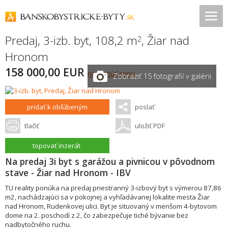
Predaj, 3-izb. byt, 108,2 m
,
Žiar nad
2
Hronom
158 000,00 EUR
navrhnúť cenu
Zobraziť 15 fotografií v galérii
pridať k obľúbeným
poslať
tlačiť
uložiť PDF
topovať inzerát
Na predaj 3i byt s garážou a pivnicou v pôvodnom
stave - Žiar nad Hronom - IBV
TU reality ponúka na predaj priestranný 3-izbový byt s výmerou 87,86
m2, nachádzajúci sa v pokojnej a vyhľadávanej lokalite mesta Žiar
nad Hronom, Rudenkovej ulici. Byt je situovaný v menšom 4-bytovom
dome na 2. poschodí z 2, čo zabezpečuje tiché bývanie bez
nadbytočného ruchu.