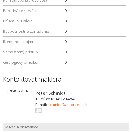
Pamiatková starostlivosť
0
Prírodná rezervácia
0
Príjem TV + rádio
0
Bezpečnostné zariadenie
0
Bremeno z nájmu
0
Samostatný prístup
0
Geologický prieskum
0
Kontaktovať makléra
Peter Schmidt
Telefón: 0948121484
E-mail:
schmidt@astonreal.sk