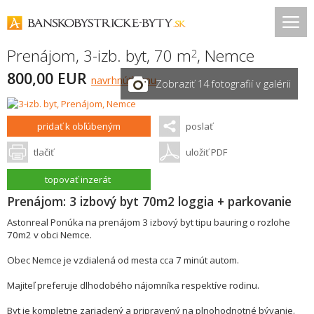
Prenájom, 3-izb. byt, 70 m
,
Nemce
2
800,00 EUR
navrhnúť cenu
Zobraziť 14 fotografií v galérii
pridať k obľúbeným
poslať
tlačiť
uložiť PDF
topovať inzerát
Prenájom: 3 izbový byt 70m2 loggia + parkovanie
Astonreal Ponúka na prenájom 3 izbový byt tipu bauring o rozlohe
70m2 v obci Nemce.
Obec Nemce je vzdialená od mesta cca 7 minút autom.
Majiteľ preferuje dlhodobého nájomníka respektíve rodinu.
Byt je kompletne zariadený a pripravený na plnohodnotné bývanie.