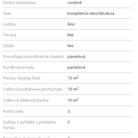
Forma vlastníctva
osobné
Stav
Kompletná rekonštrukcia
Lodžia
Áno
Terasa
Nie
Výťah
Nie
Prevažujúca konštrukcia objektu
panelová
Konštrukcia bytu
panelová
2
Plocha obytnej časti
70 m
2
Celková podlahová plocha bytu
70 m
2
Celková úžitková plocha
70 m
Počet izieb
3
Súhlas s vyňatím z pôdneho
0
fondu