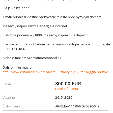
Byt je voľný ihneď.
K bytu prináleží vlastne parkovacie miesto pred bytovým domom.
Mesačný nájom zahŕňa energie a internet.
Platobné podmienky 800€ mesačný nájom plus depozit.
Pre viac informácií ohľadom nájmu má kontaktujte na telefónnom čísle
0948 121 484.
Alebo e-mailom Schmidt@astonreal.sk
Ďalšie informácie
http://www.astonreal.sk/prenajom-3-izbovy-byt-70m2-loggia-parkovanie-1001750
800,00
EUR
Cena
navrhnúť cenu
Vložené
26. 5. 2026
Číslo inzerátu
AR-0LEA-111866 (AR-29564)