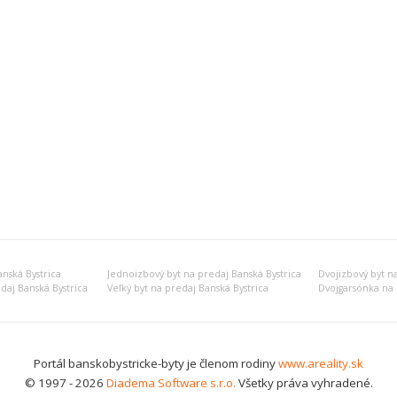
nská Bystrica
Jednoizbový byt na predaj Banská Bystrica
Dvojizbový byt n
daj Banská Bystrica
Veľký byt na predaj Banská Bystrica
Dvojgarsónka na 
Portál banskobystricke-byty je členom rodiny
www.areality.sk
© 1997 - 2026
Diadema Software s.r.o.
Všetky práva vyhradené.