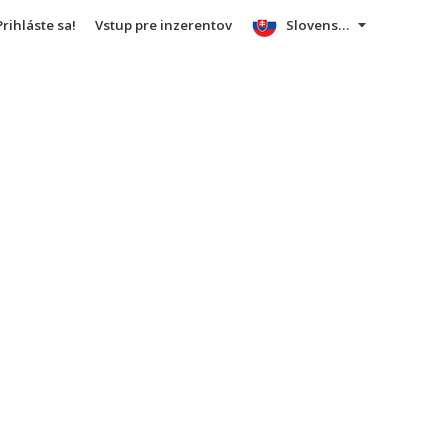
Prihláste sa!
Vstup pre inzerentov
Slovensky