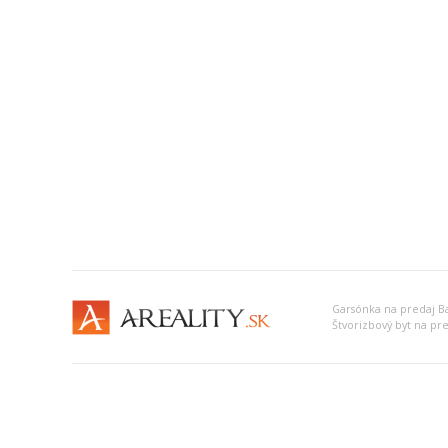
Garsónka na predaj Ba
Štvorizbový byt na pre