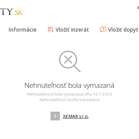
Informácie
Vložiť inzerát
Vložiť dopyt
Nehnuteľnosť bola vymazaná
Nehnuteľnosť bola vymazaná dňa 10.7.2026
Nehnuteľnosť vložila kancelária
XEMAR s.r.o.