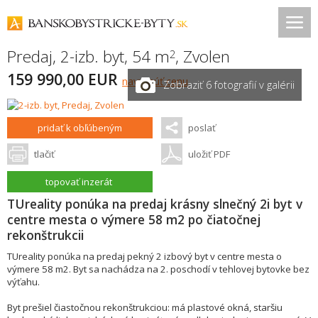
Predaj, 2-izb. byt, 54 m
,
Zvolen
2
159 990,00 EUR
navrhnúť cenu
Zobraziť 6 fotografií v galérii
pridať k obľúbeným
poslať
tlačiť
uložiť PDF
topovať inzerát
TUreality ponúka na predaj krásny slnečný 2i byt v
centre mesta o výmere 58 m2 po čiatočnej
rekonštrukcii
TUreality ponúka na predaj pekný 2 izbový byt v centre mesta o
výmere 58 m2. Byt sa nachádza na 2. poschodí v tehlovej bytovke bez
výťahu.
Byt prešiel čiastočnou rekonštrukciou: má plastové okná, staršiu