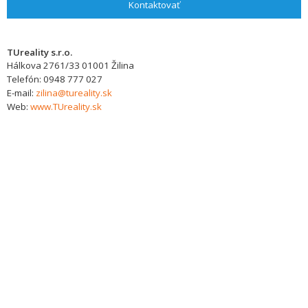
Kontaktovať
TUreality s.r.o.
Hálkova 2761/33
01001
Žilina
Telefón:
0948 777 027
E-mail:
zilina@tureality.sk
Web:
www.TUreality.sk