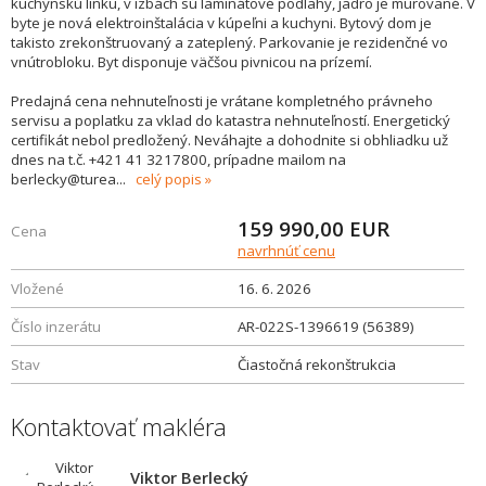
kuchynskú linku, v izbách sú laminátové podlahy, jadro je murované. V
byte je nová elektroinštalácia v kúpeľni a kuchyni. Bytový dom je
takisto zrekonštruovaný a zateplený. Parkovanie je rezidenčné vo
vnútrobloku. Byt disponuje väčšou pivnicou na prízemí.
Predajná cena nehnuteľnosti je vrátane kompletného právneho
servisu a poplatku za vklad do katastra nehnuteľností. Energetický
certifikát nebol predložený. Neváhajte a dohodnite si obhliadku už
dnes na t.č. +421 41 3217800, prípadne mailom na
berlecky@turea
...
celý popis
159 990,00
EUR
Cena
navrhnúť cenu
Vložené
16. 6. 2026
Číslo inzerátu
AR-022S-1396619 (56389)
Stav
Čiastočná rekonštrukcia
Kontaktovať makléra
Viktor Berlecký