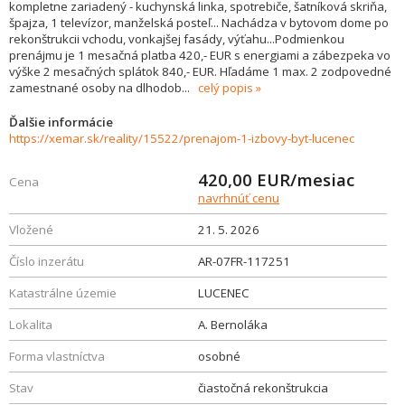
kompletne zariadený - kuchynská linka, spotrebiče, šatníková skriňa,
špajza, 1 televízor, manželská posteľ... Nachádza v bytovom dome po
rekonštrukcii vchodu, vonkajšej fasády, výťahu...Podmienkou
prenájmu je 1 mesačná platba 420,- EUR s energiami a zábezpeka vo
výške 2 mesačných splátok 840,- EUR. Hľadáme 1 max. 2 zodpovedné
zamestnané osoby na dlhodob
...
celý popis
Ďalšie informácie
https://xemar.sk/reality/15522/prenajom-1-izbovy-byt-lucenec
420,00
EUR/mesiac
Cena
navrhnúť cenu
Vložené
21. 5. 2026
Číslo inzerátu
AR-07FR-117251
Katastrálne územie
LUCENEC
Lokalita
A. Bernoláka
Forma vlastníctva
osobné
Stav
čiastočná rekonštrukcia