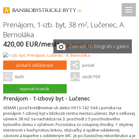
Prenájom, 1-izb. byt, 38 m
,
Lučenec
,
A.
2
Bernoláka
420,00 EUR/mesiac
navrhnúť cenu
Zobraziť 10 fotografií v galérii
pridať k obľúbeným
poslať
tlačiť
uložiť PDF
topovať inzerát
Prenájom - 1-izbový byt - Lučenec
XEMAR ( jozef.kret@xemar.sk alebo 0915 142 544 ) ponúka na
prenájom 1-izbový byt v blízkosti centra mesta Lučenec. Byt o celkovej
výmere 38 m2 sa nachádza na 3. poschodí z 5 poschodového
bytového domu s výťahom. Pozostáva zo vstupnej chodby, 1 obytnej
miestnosti s kuchynskou linkou, obývačky a spálne oddelenej
závesmi a kúpeľne s oddeleným WC. Je po čiastočnej rekonštrukcii a je