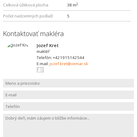
2
Celková úžitková plocha
38 m
Počet nadzemných podlaží
5
Kontaktovať makléra
Jozef Kret
makléř
Telefón: +421915142544
E-mail:
jozef.kret@xemar.sk