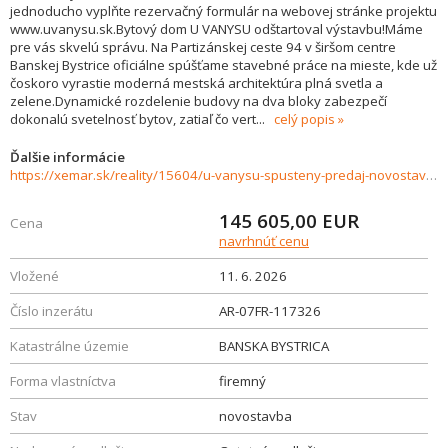
jednoducho vyplňte rezervačný formulár na webovej stránke projektu
www.uvanysu.sk.Bytový dom U VANYSU odštartoval výstavbu!Máme
pre vás skvelú správu. Na Partizánskej ceste 94 v širšom centre
Banskej Bystrice oficiálne spúšťame stavebné práce na mieste, kde už
čoskoro vyrastie moderná mestská architektúra plná svetla a
zelene.Dynamické rozdelenie budovy na dva bloky zabezpečí
dokonalú svetelnosť bytov, zatiaľ čo vert
...
celý popis
Ďalšie informácie
https://xemar.sk/reality/15604/u-vanysu-spusteny-predaj-novostavba-bytov-v-banskej-bystrici
145 605,00
EUR
Cena
navrhnúť cenu
Vložené
11. 6. 2026
Číslo inzerátu
AR-07FR-117326
Katastrálne územie
BANSKA BYSTRICA
Forma vlastníctva
firemný
Stav
novostavba