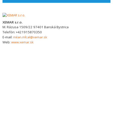
XEMAR s.r.o.
M. Rázusa 1509/22
97401
Banská Bystrica
Telefón:
+421915870350
E-mail:
milan.mlcal@xemar.sk
Web:
www.xemar.sk