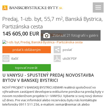
Predaj, 1-izb. byt, 55,7 m
,
Banská Bystrica
,
2
Partizánska cesta
145 605,00 EUR
navrhnúť cenu
Zobraziť 21 fotografií v galérii
pridať k obľúbeným
poslať
tlačiť
uložiť PDF
topovať inzerát
U VANYSU - SPUSTENÝ PREDAJ NOVOSTAVBA
BYTOV V BANSKEJ BYSTRICI
NOVÝ PROJEKT V BANSKEJ BYSTRICI.XEMAR realitná spoločnosť vo
výhradnom zastúpení developera exkluzívne ponúka na predaj byty v
novom rezidenčnom projekte U • VANYSU. Vyberte si svoj nový domov
už dnes. Pre viac informácií alebo rezerváciu bytu nás kontaktujte
telefonicky 0911 511 256, e-mailom: xemar@xemar.sk alebo