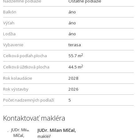
Nadzemné podlažie
Ostatné podlažie
Balkón
áno
Výťah
áno
Lodžia
áno
Vybavenie
terasa
2
Celková podlah.plocha
55.7 m
2
Celková úžitková plocha
44.5 m
Rok kolaudácie
2028
Rok výstavby
2026
Počet nadzemných podlaží
5
Kontaktovať makléra
JUDr. Milan Mlčal,
makléř