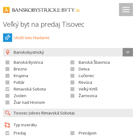
Veľký byt na predaj Tisovec
Uložiť toto hladanie
Banskobystrický
Banská Bystrica
Banská Štiavnica
Brezno
Detva
Krupina
Lučenec
Poltár
Revúca
Rimavská Sobota
Veľký Krtíš
Zvolen
Žarnovica
Žiar nad Hronom
Typ inzerátu
Predaj
Prenájom