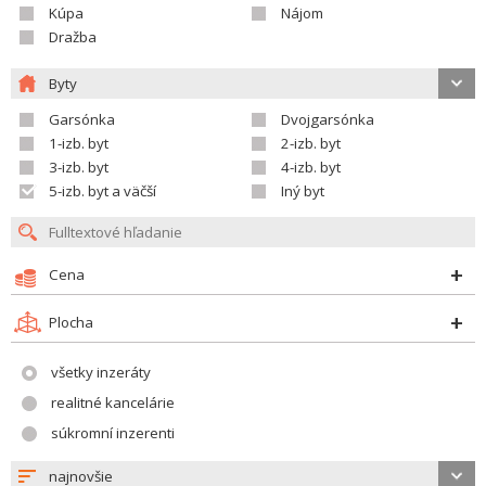
Kúpa
Nájom
Dražba
Byty
Garsónka
Dvojgarsónka
1-izb. byt
2-izb. byt
3-izb. byt
4-izb. byt
5-izb. byt a väčší
Iný byt
Cena
Plocha
všetky inzeráty
realitné kancelárie
súkromní inzerenti
najnovšie