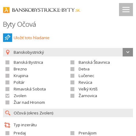
Byty Očová
Uložiť toto hladanie
Banskobystrický
Banská Bystrica
Banská Štiavnica
Brezno
Detva
Krupina
Lučenec
Poltár
Revúca
Rimavská Sobota
Veľký Krtíš
Zvolen
Žarnovica
Žiar nad Hronom
Typ inzerátu
Predaj
Prenájom