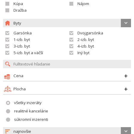
Kúpa
Nájom
Dražba
Byty
Garsónka
Dvojgarsónka
1-izb. byt
2-izb. byt
3-izb. byt
4-izb. byt
5-izb. byt a väčší
Iný byt
Cena
Plocha
všetky inzeráty
realitné kancelárie
súkromní inzerenti
najnovšie