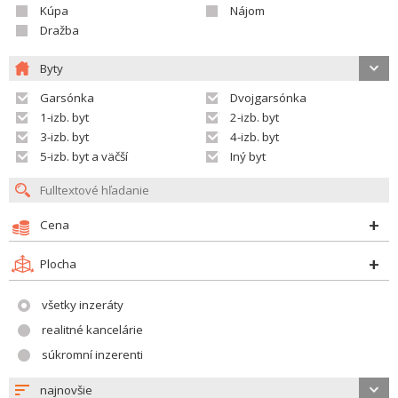
Kúpa
Nájom
Dražba
Byty
Garsónka
Dvojgarsónka
1-izb. byt
2-izb. byt
3-izb. byt
4-izb. byt
5-izb. byt a väčší
Iný byt
Cena
Plocha
všetky inzeráty
realitné kancelárie
súkromní inzerenti
najnovšie