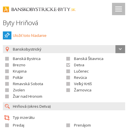
Byty Hriňová
Uložiť toto hladanie
Banskobystrický
Banská Bystrica
Banská Štiavnica
Brezno
Detva
Krupina
Lučenec
Poltár
Revúca
Rimavská Sobota
Veľký Krtíš
Zvolen
Žarnovica
Žiar nad Hronom
Typ inzerátu
Predaj
Prenájom