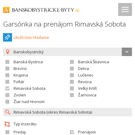
Garsónka na prenájom Rimavská Sobota
Uložiť toto hladanie
Banskobystrický
Banská Bystrica
Banská Štiavnica
Brezno
Detva
Krupina
Lučenec
Poltár
Revúca
Rimavská Sobota
Veľký Krtíš
Zvolen
Žarnovica
Žiar nad Hronom
Typ inzerátu
Predaj
Prenájom