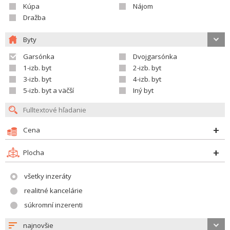
Kúpa
Nájom
Dražba
Byty
Garsónka
Dvojgarsónka
1-izb. byt
2-izb. byt
3-izb. byt
4-izb. byt
5-izb. byt a väčší
Iný byt
Cena
Plocha
všetky inzeráty
realitné kancelárie
súkromní inzerenti
najnovšie