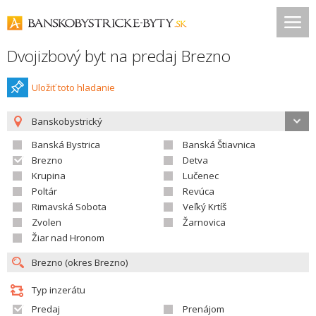
Dvojizbový byt na predaj Brezno
Uložiť toto hladanie
Banskobystrický
Banská Bystrica
Banská Štiavnica
Brezno
Detva
Krupina
Lučenec
Poltár
Revúca
Rimavská Sobota
Veľký Krtíš
Zvolen
Žarnovica
Žiar nad Hronom
Typ inzerátu
Predaj
Prenájom