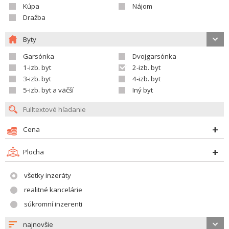
Kúpa
Nájom
Dražba
Byty
Garsónka
Dvojgarsónka
1-izb. byt
2-izb. byt
3-izb. byt
4-izb. byt
5-izb. byt a väčší
Iný byt
Cena
Plocha
všetky inzeráty
realitné kancelárie
súkromní inzerenti
najnovšie