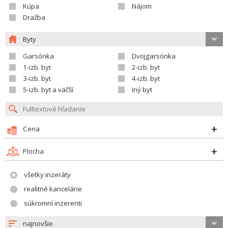
Kúpa
Nájom
Dražba
Byty
Garsónka
Dvojgarsónka
1-izb. byt
2-izb. byt
3-izb. byt
4-izb. byt
5-izb. byt a väčší
Iný byt
Cena
Plocha
všetky inzeráty
realitné kancelárie
súkromní inzerenti
najnovšie