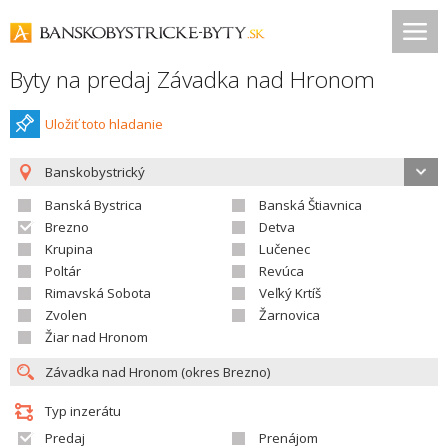
Byty na predaj Závadka nad Hronom
Uložiť toto hladanie
Banskobystrický
Banská Bystrica
Banská Štiavnica
Brezno
Detva
Krupina
Lučenec
Poltár
Revúca
Rimavská Sobota
Veľký Krtíš
Zvolen
Žarnovica
Žiar nad Hronom
Typ inzerátu
Predaj
Prenájom