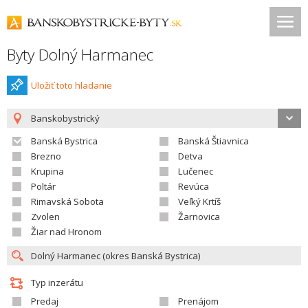
Byty Dolný Harmanec
Uložiť toto hladanie
Banskobystrický
Banská Bystrica
Banská Štiavnica
Brezno
Detva
Krupina
Lučenec
Poltár
Revúca
Rimavská Sobota
Veľký Krtíš
Zvolen
Žarnovica
Žiar nad Hronom
Typ inzerátu
Predaj
Prenájom