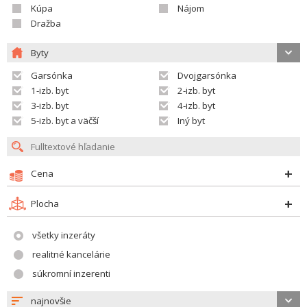
Kúpa
Nájom
Dražba
Byty
Garsónka
Dvojgarsónka
1-izb. byt
2-izb. byt
3-izb. byt
4-izb. byt
5-izb. byt a väčší
Iný byt
Cena
Plocha
všetky inzeráty
realitné kancelárie
súkromní inzerenti
najnovšie