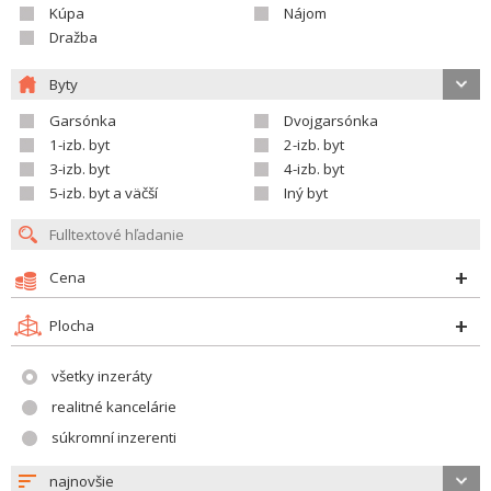
Kúpa
Nájom
Dražba
Byty
Garsónka
Dvojgarsónka
1-izb. byt
2-izb. byt
3-izb. byt
4-izb. byt
5-izb. byt a väčší
Iný byt
Cena
Plocha
všetky inzeráty
realitné kancelárie
súkromní inzerenti
najnovšie