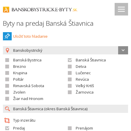
Byty na predaj Banská Štiavnica
Uložiť toto hladanie
Banskobystrický
Banská Bystrica
Banská Štiavnica
Brezno
Detva
Krupina
Lučenec
Poltár
Revúca
Rimavská Sobota
Veľký Krtíš
Zvolen
Žarnovica
Žiar nad Hronom
Typ inzerátu
Predaj
Prenájom