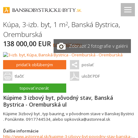
Kúpa, 3-izb. byt, 1 m
,
Banská Bystrica
,
2
Oremburská
138 000,00 EUR
navrhnúť cenu
Zobraziť 2 fotografie v galérii
pridať k obľúbeným
poslať
tlačiť
uložiť PDF
topovať inzerát
Kúpime 3 izbový byt, pôvodný stav, Banská
Bystrica - Oremburská ul
Kúpime 3izbový byt , typ bauring, v pôvodnom stave v Banskej Bystrici
. Ponúknite. 0917744534, alebo sipkovska@astonreal.sk
Ďalšie informácie
http://www.astonreal.sk/kupime-3-izbovy-byt-povodny-stav-banska-bystrica-oremburska-ul-942625