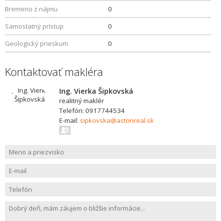
Bremeno z nájmu
0
Samostatný prístup
0
Geologický prieskum
0
Kontaktovať makléra
Ing. Vierka Šipkovská
realitný maklér
Telefón: 0917744534
E-mail:
sipkovska@astonreal.sk