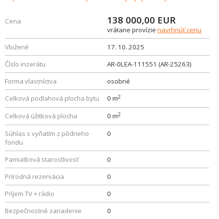
138 000,00
EUR
Cena
vrátane provízie
navrhnúť cenu
Vložené
17. 10. 2025
Číslo inzerátu
AR-0LEA-111551 (AR-25263)
Forma vlastníctva
osobné
2
Celková podlahová plocha bytu
0 m
2
Celková úžitková plocha
0 m
Súhlas s vyňatím z pôdneho
0
fondu
Pamiatková starostlivosť
0
Prírodná rezervácia
0
Príjem TV + rádio
0
Bezpečnostné zariadenie
0